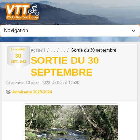
Panneau de gestion des cookies
Le
samedi
Accueil
Sortie du 30 septembre
30
SORTIE DU 30
SEPT.
2023
SEPTEMBRE
Le
samedi
30
sept.
2023
de 09h à 12h30
Adhérents 2023-2024