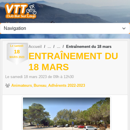
Panneau de gestion des cookies
Le
samedi
Accueil
Entraînement du 18 mars
18
ENTRAÎNEMENT DU
MARS
2023
18 MARS
Le
samedi
18
mars
2023
de 09h à 12h30
Animateurs
Bureau
Adhérents 2022-2023