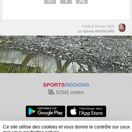
Publié le
16 mars 2023
par
Sylvain MASSICARD
SPORTS
REGIONS
52341
visites
Charte cookies
Gestion des cookies
Ce site utilise des cookies et vous donne le contrôle sur ceux
Informations légales
Signaler un contenu inapproprié