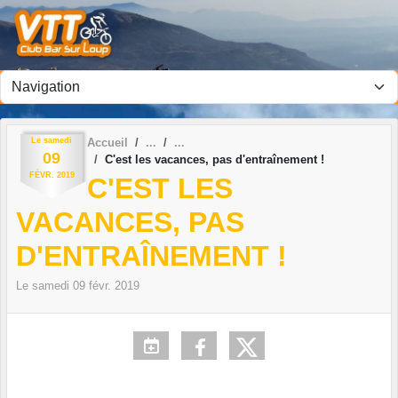
Panneau de gestion des cookies
Le
samedi
Accueil
09
C'est les vacances, pas d'entraînement !
FÉVR.
2019
C'EST LES
VACANCES, PAS
D'ENTRAÎNEMENT !
Le
samedi
09
févr.
2019