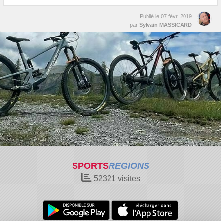
Publié le
07 févr. 2019
par
Sylvain MASSICARD
SPORTS
REGIONS
52321
visites