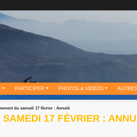
S
PARTICIPER
PHOTOS & VIDÉOS
AUTRES
nement du samedi 17 février : Annulé
SAMEDI 17 FÉVRIER : ANN