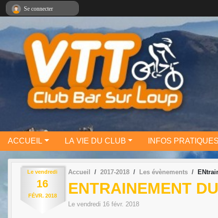
Panneau de gestion des cookies
Se connecter
ACCUEIL
LA VIE DU CLUB
INFOS PRATIQUE
Accueil
2017-2018
Les évènements
ENtrai
Le
vendredi
16
ENTRAINEMENT DU 
FÉVR.
2018
Le
vendredi
16
févr.
2018