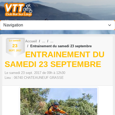
Panneau de gestion des cookies
Le
samedi
Accueil
23
Entrainement du samedi 23 septembre
SEPT.
2017
ENTRAINEMENT DU
SAMEDI 23 SEPTEMBRE
Le
samedi
23
sept.
2017
de 09h à 12h30
Lieu :
06740
CHATEAUNEUF GRASSE