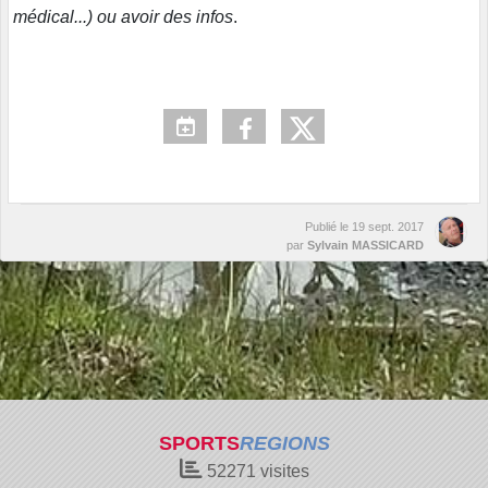
médical...) ou avoir des infos
.
Publié le
19 sept. 2017
par
Sylvain MASSICARD
SPORTS
REGIONS
52271
visites